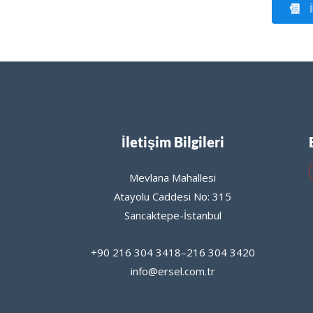
İ
İletişim Bilgileri
Mevlana Mahallesi
Atayolu Caddesi No: 315
Sancaktepe-İstanbul
+90 216 304 3418–216 304 3420
info@ersel.com.tr