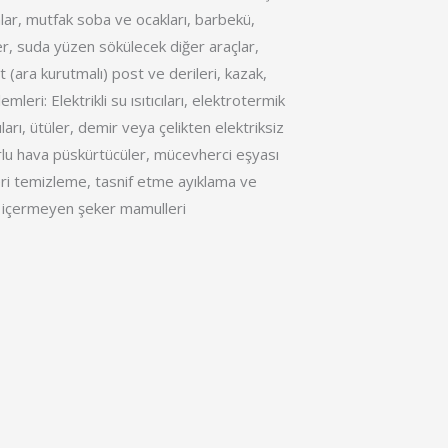
alar, mutfak soba ve ocakları, barbekü,
er, suda yüzen sökülecek diğer araçlar,
(ara kurutmalı) post ve derileri, kazak,
mleri: Elektrikli su ısıtıcıları, elektrotermik
uları, ütüler, demir veya çelikten elektriksiz
lu hava püskürtücüler, mücevherci eşyası
eri temizleme, tasnif etme ayıklama ve
 içermeyen şeker mamulleri