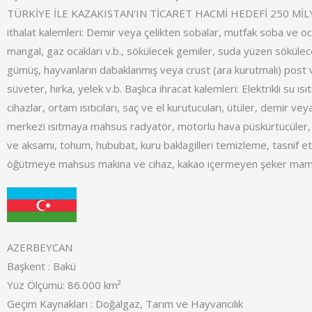
TÜRKİYE İLE KAZAKISTAN'IN TİCARET HACMİ HEDEFİ 250 MİL
ithalat kalemleri: Demir veya çelikten sobalar, mutfak soba ve oc
mangal, gaz ocakları v.b., sökülecek gemiler, suda yüzen sökülece
gümüş, hayvanların dabaklanmış veya crust (ara kurutmalı) post v
süveter, hırka, yelek v.b. Başlıca ihracat kalemleri: Elektrikli su ısıt
cihazlar, ortam ısıtıcıları, saç ve el kurutucuları, ütüler, demir vey
merkezi ısıtmaya mahsus radyatör, motorlu hava püskürtücüler,
ve aksamı, tohum, hububat, kuru baklagilleri temizleme, tasnif 
öğütmeye mahsus makina ve cihaz, kakao içermeyen şeker mamu
AZERBEYCAN
Başkent : Bakü
Yüz Ölçümü: 86.000 km²
Geçim Kaynakları : Doğalgaz, Tarım ve Hayvancılık