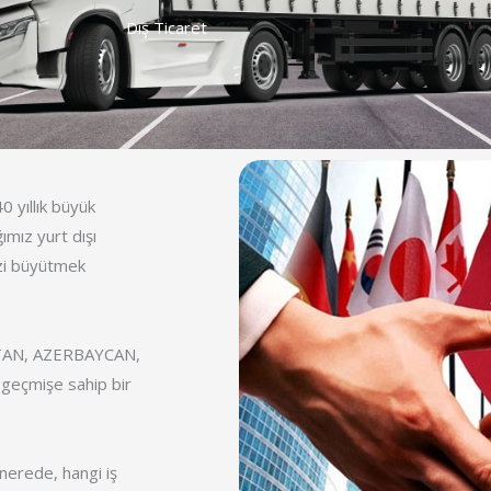
Dış Ticaret
 yıllık büyük
ımız yurt dışı
nizi büyütmek
TAN, AZERBAYCAN,
geçmişe sahip bir
 nerede, hangi iş