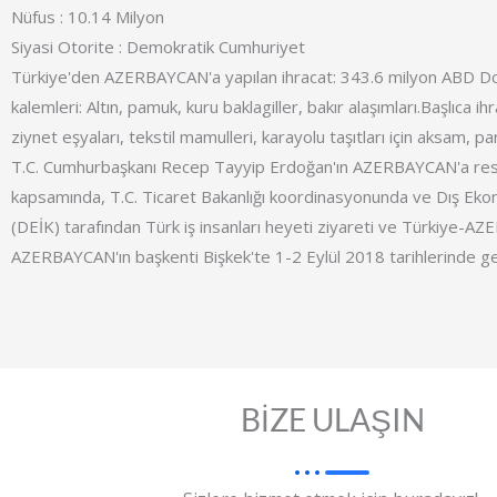
Nüfus : 10.14 Milyon
Siyasi Otorite : Demokratik Cumhuriyet
Türkiye'den AZERBAYCAN'a yapılan ihracat: 343.6 milyon ABD Dola
kalemleri: Altın, pamuk, kuru baklagiller, bakır alaşımları.Başlıca ih
ziynet eşyaları, tekstil mamulleri, karayolu taşıtları için aksam, p
T.C. Cumhurbaşkanı Recep Tayyip Erdoğan'ın AZERBAYCAN'a resm
kapsamında, T.C. Ticaret Bakanlığı koordinasyonunda ve Dış Ekono
(DEİK) tarafından Türk iş insanları heyeti ziyareti ve Türkiye-
AZERBAYCAN'ın başkenti Bişkek'te 1-2 Eylül 2018 tarihlerinde gerç
BİZE ULAŞIN