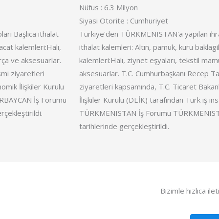
Nüfus : 6.3 Milyon
Siyasi Otorite : Cumhuriyet
rı Başlıca ithalat
Türkiye'den TÜRKMENISTAN'a yapılan ihrac
racat kalemleri:Halı,
ithalat kalemleri: Altın, pamuk, kuru baklagil
arça ve aksesuarlar.
kalemleri:Halı, ziynet eşyaları, tekstil mamu
i ziyaretleri
aksesuarlar. T.C. Cumhurbaşkanı Recep 
mik İlişkiler Kurulu
ziyaretleri kapsamında, T.C. Ticaret Baka
AZERBAYCAN İş Forumu
İlişkiler Kurulu (DEİK) tarafından Türk iş in
ekleştirildi.
TÜRKMENISTAN İş Forumu TÜRKMENISTAN'ı
tarihlerinde gerçekleştirildi.
Bizimle hızlıca ile