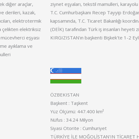
k diğer araçlar,
ziynet eşyaları, tekstil mamulleri, karayolu
e derileri, kazak,
T.C. Cumhurbaşkanı Recep Tayyip Erdoğan'
ıcıları, elektrotermik
kapsamında, T.C. Ticaret Bakanlığı koordin
a çelikten elektriksiz
(DEİK) tarafından Türk iş insanları heyet
 mücevherci eşyası
KIRGIZISTAN'ın başkenti Bişkek'te 1-2 Eylül
etme ayıklama ve
lleri
ÖZBEKISTAN
Başkent : Taşkent
Yüz Ölçümü: 447.400 km²
Nüfus : 34.24 Milyon
Siyasi Otorite : Cumhuriyet
TÜRKİYE İLE MOĞOLİSTAN'IN TİCARET H