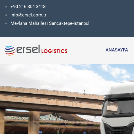
İçeriğe
+90 216 304 3418
atla
info@ersel.com.tr
Mevlana Mahallesi Sancaktepe-İstanbul
ANASAYFA