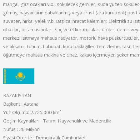
mangal, gaz ocakları v.b., sökülecek gemiler, suda yüzen sökülece
gümüş, hayvanların dabaklanmış veya crust (ara kurutmalı) post v
süveter, hırka, yelek v.b. Başlıca ihracat kalemleri: Elektrikli su ısıt
cihazlar, ortam ısıtıcıları, saç ve el kurutucuları, ütüler, demir vey
merkezi ısıtmaya mahsus radyatör, motorlu hava püskürtücüler,
ve aksamı, tohum, hububat, kuru baklagilleri temizleme, tasnif 
öğütmeye mahsus makina ve cihaz, kakao içermeyen şeker mamu
KAZAKİSTAN
Başkent : Astana
Yüz Ölçümü: 2.725.000 km²
Geçim Kaynakları : Tarım, Hayvancılık ve Madencilik
Nüfus : 20 Milyon
Siyasi Otorite : Demokratik Cumhuriyet