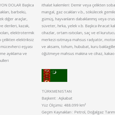
YON DOLAR Başlıca
ithalat kalemleri: Demir veya çelikten sob
akları, barbekü,
mangal, gaz ocakları v.b., sökülecek gemil
k diğer araçlar,
gümüş, hayvanların dabaklanmış veya crust 
e derileri, kazak,
süveter, hırka, yelek v.b. Başlıca ihracat kale
ıcıları, elektrotermik
cihazlar, ortam ısıtıcıları, saç ve el kurutuc
a çelikten elektriksiz
merkezi ısıtmaya mahsus radyatör, motor
 mücevherci eşyası
ve aksamı, tohum, hububat, kuru baklagill
etme ayıklama ve
öğütmeye mahsus makina ve cihaz, kakao
lleri
TÜRKMENISTAN
Başkent : Aşkabat
Yüz Ölçümü: 488.099 km²
Geçim Kaynakları : Petrol, Doğalgaz Tarım