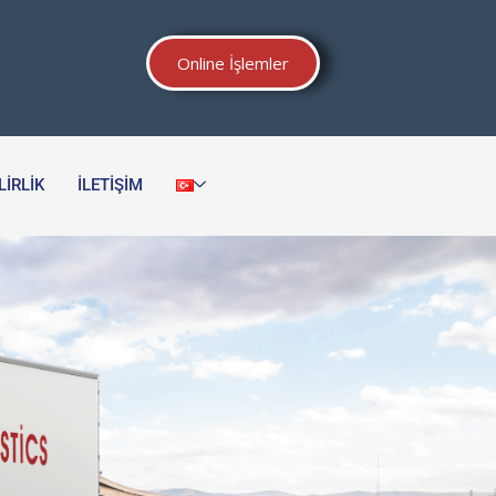
Online İşlemler
IRLIK
İLETIŞIM